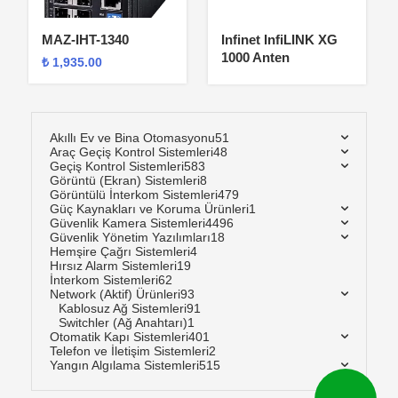
MAZ-IHT-1340
Infinet InfiLINK XG
1000 Anten
₺
1,935.00
Akıllı Ev ve Bina Otomasyonu
51
Araç Geçiş Kontrol Sistemleri
48
Geçiş Kontrol Sistemleri
583
Görüntü (Ekran) Sistemleri
8
Görüntülü İnterkom Sistemleri
479
Güç Kaynakları ve Koruma Ürünleri
1
Güvenlik Kamera Sistemleri
4496
Güvenlik Yönetim Yazılımları
18
Hemşire Çağrı Sistemleri
4
Hırsız Alarm Sistemleri
19
İnterkom Sistemleri
62
Network (Aktif) Ürünleri
93
Kablosuz Ağ Sistemleri
91
Switchler (Ağ Anahtarı)
1
Otomatik Kapı Sistemleri
401
Telefon ve İletişim Sistemleri
2
Yangın Algılama Sistemleri
515