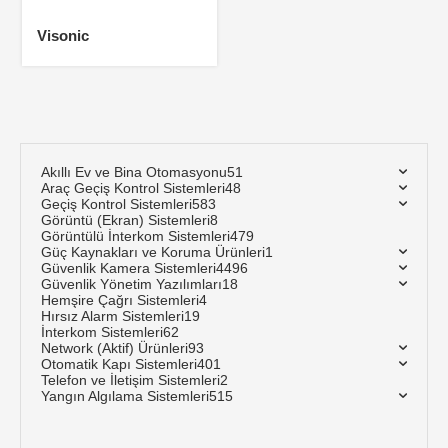
Visonic
Akıllı Ev ve Bina Otomasyonu
51
Araç Geçiş Kontrol Sistemleri
48
Geçiş Kontrol Sistemleri
583
Görüntü (Ekran) Sistemleri
8
Görüntülü İnterkom Sistemleri
479
Güç Kaynakları ve Koruma Ürünleri
1
Güvenlik Kamera Sistemleri
4496
Güvenlik Yönetim Yazılımları
18
Hemşire Çağrı Sistemleri
4
Hırsız Alarm Sistemleri
19
İnterkom Sistemleri
62
Network (Aktif) Ürünleri
93
Otomatik Kapı Sistemleri
401
Telefon ve İletişim Sistemleri
2
Yangın Algılama Sistemleri
515