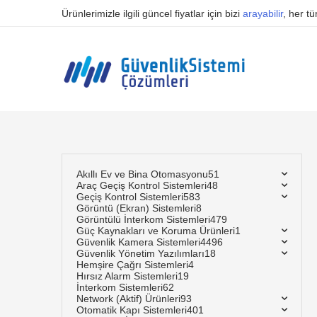
Ürünlerimizle ilgili güncel fiyatlar için bizi
arayabilir
, her t
Akıllı Ev ve Bina Otomasyonu
51
Araç Geçiş Kontrol Sistemleri
48
Geçiş Kontrol Sistemleri
583
Görüntü (Ekran) Sistemleri
8
Görüntülü İnterkom Sistemleri
479
Güç Kaynakları ve Koruma Ürünleri
1
Güvenlik Kamera Sistemleri
4496
Güvenlik Yönetim Yazılımları
18
Hemşire Çağrı Sistemleri
4
Hırsız Alarm Sistemleri
19
İnterkom Sistemleri
62
Network (Aktif) Ürünleri
93
Otomatik Kapı Sistemleri
401