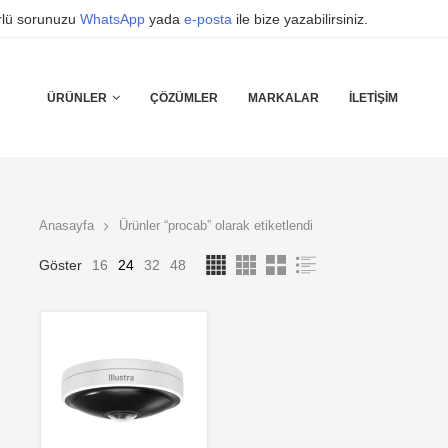
ürlü sorunuzu
WhatsApp
yada
e-posta
ile bize yazabilirsiniz.
ÜRÜNLER
ÇÖZÜMLER
MARKALAR
İLETIŞIM
Anasayfa
Ürünler “procab” olarak etiketlendi
Göster
16
24
32
48