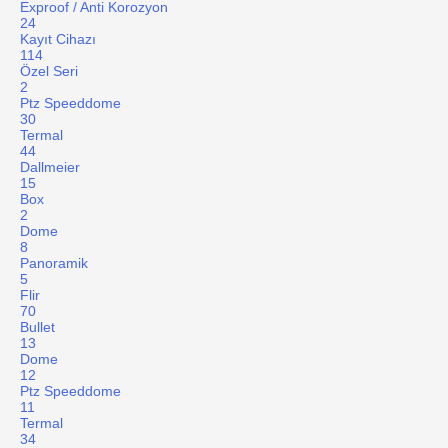
Exproof / Anti Korozyon
24
Kayıt Cihazı
114
Özel Seri
2
Ptz Speeddome
30
Termal
44
Dallmeier
15
Box
2
Dome
8
Panoramik
5
Flir
70
Bullet
13
Dome
12
Ptz Speeddome
11
Termal
34