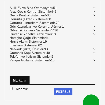
Akıllı Ev ve Bina Otomasyonu
51
Araç Geçiş Kontrol Sistemleri
48
Geçiş Kontrol Sistemleri
583
Görüntü (Ekran) Sistemleri
8
Görüntülü İnterkom Sistemleri
479
Güç Kaynakları ve Koruma Ürünleri
1
Güvenlik Kamera Sistemleri
4496
Güvenlik Yönetim Yazılımları
18
Hemşire Çağrı Sistemleri
4
Hırsız Alarm Sistemleri
19
İnterkom Sistemleri
62
Network (Aktif) Ürünleri
93
Otomatik Kapı Sistemleri
401
Telefon ve İletişim Sistemleri
2
Yangın Algılama Sistemleri
515
Markalar
Mobotix
FILTRELE