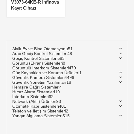
V3073-64KE-R İnfinova
Kayıt Cihazı
Akıllı Ev ve Bina Otomasyonu
51
Araç Geçiş Kontrol Sistemleri
48
Geçiş Kontrol Sistemleri
583
Görüntü (Ekran) Sistemleri
8
Görüntülü İnterkom Sistemleri
479
Güç Kaynakları ve Koruma Ürünleri
1
Güvenlik Kamera Sistemleri
4496
Güvenlik Yönetim Yazılımları
18
Hemşire Çağrı Sistemleri
4
Hırsız Alarm Sistemleri
19
İnterkom Sistemleri
62
Network (Aktif) Ürünleri
93
Otomatik Kapı Sistemleri
401
Telefon ve İletişim Sistemleri
2
Yangın Algılama Sistemleri
515