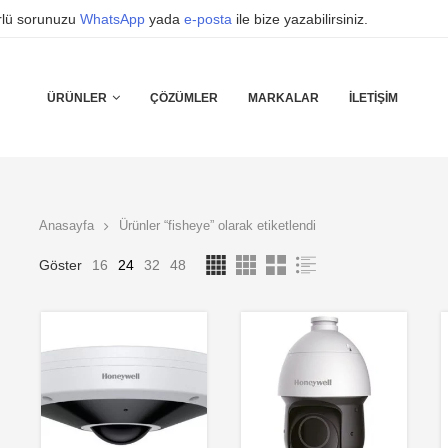
ürlü sorunuzu
WhatsApp
yada
e-posta
ile bize yazabilirsiniz.
ÜRÜNLER
ÇÖZÜMLER
MARKALAR
İLETIŞIM
Anasayfa
Ürünler “fisheye” olarak etiketlendi
Göster
16
24
32
48