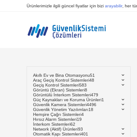
Ürünlerimizle ilgili güncel fiyatlar için bizi
arayabilir
, her t
Akıllı Ev ve Bina Otomasyonu
51
Araç Geçiş Kontrol Sistemleri
48
Geçiş Kontrol Sistemleri
583
Görüntü (Ekran) Sistemleri
8
Görüntülü İnterkom Sistemleri
479
Güç Kaynakları ve Koruma Ürünleri
1
Güvenlik Kamera Sistemleri
4496
Güvenlik Yönetim Yazılımları
18
Hemşire Çağrı Sistemleri
4
Hırsız Alarm Sistemleri
19
İnterkom Sistemleri
62
Network (Aktif) Ürünleri
93
Otomatik Kapı Sistemleri
401