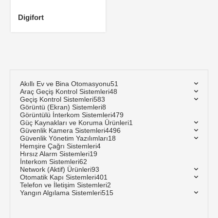
Digifort
Akıllı Ev ve Bina Otomasyonu
51
Araç Geçiş Kontrol Sistemleri
48
Geçiş Kontrol Sistemleri
583
Görüntü (Ekran) Sistemleri
8
Görüntülü İnterkom Sistemleri
479
Güç Kaynakları ve Koruma Ürünleri
1
Güvenlik Kamera Sistemleri
4496
Güvenlik Yönetim Yazılımları
18
Hemşire Çağrı Sistemleri
4
Hırsız Alarm Sistemleri
19
İnterkom Sistemleri
62
Network (Aktif) Ürünleri
93
Otomatik Kapı Sistemleri
401
Telefon ve İletişim Sistemleri
2
Yangın Algılama Sistemleri
515