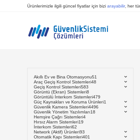
Ürünlerimizle ilgili güncel fiyatlar için bizi
arayabilir
, her t
Akıllı Ev ve Bina Otomasyonu
51
Araç Geçiş Kontrol Sistemleri
48
Geçiş Kontrol Sistemleri
583
Görüntü (Ekran) Sistemleri
8
Görüntülü İnterkom Sistemleri
479
Güç Kaynakları ve Koruma Ürünleri
1
Güvenlik Kamera Sistemleri
4496
Güvenlik Yönetim Yazılımları
18
Hemşire Çağrı Sistemleri
4
Hırsız Alarm Sistemleri
19
İnterkom Sistemleri
62
Network (Aktif) Ürünleri
93
Otomatik Kapı Sistemleri
401