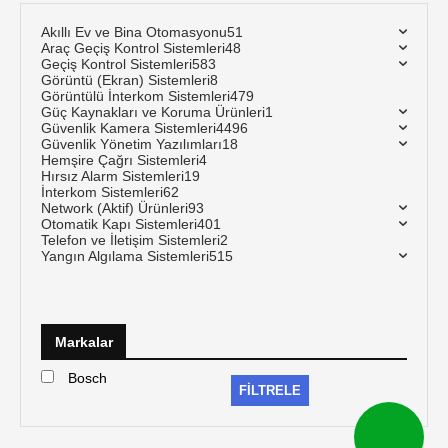
Akıllı Ev ve Bina Otomasyonu
51
Araç Geçiş Kontrol Sistemleri
48
Geçiş Kontrol Sistemleri
583
Görüntü (Ekran) Sistemleri
8
Görüntülü İnterkom Sistemleri
479
Güç Kaynakları ve Koruma Ürünleri
1
Güvenlik Kamera Sistemleri
4496
Güvenlik Yönetim Yazılımları
18
Hemşire Çağrı Sistemleri
4
Hırsız Alarm Sistemleri
19
İnterkom Sistemleri
62
Network (Aktif) Ürünleri
93
Otomatik Kapı Sistemleri
401
Telefon ve İletişim Sistemleri
2
Yangın Algılama Sistemleri
515
Markalar
Bosch
FILTRELE