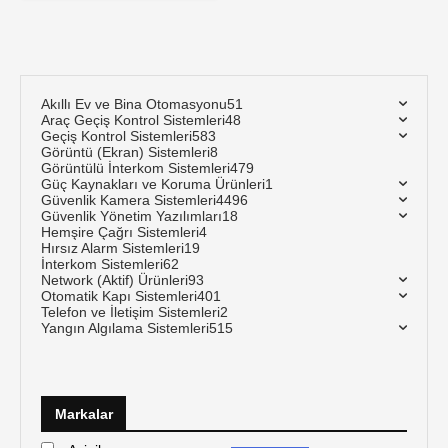
Akıllı Ev ve Bina Otomasyonu
51
Araç Geçiş Kontrol Sistemleri
48
Geçiş Kontrol Sistemleri
583
Görüntü (Ekran) Sistemleri
8
Görüntülü İnterkom Sistemleri
479
Güç Kaynakları ve Koruma Ürünleri
1
Güvenlik Kamera Sistemleri
4496
Güvenlik Yönetim Yazılımları
18
Hemşire Çağrı Sistemleri
4
Hırsız Alarm Sistemleri
19
İnterkom Sistemleri
62
Network (Aktif) Ürünleri
93
Otomatik Kapı Sistemleri
401
Telefon ve İletişim Sistemleri
2
Yangın Algılama Sistemleri
515
Markalar