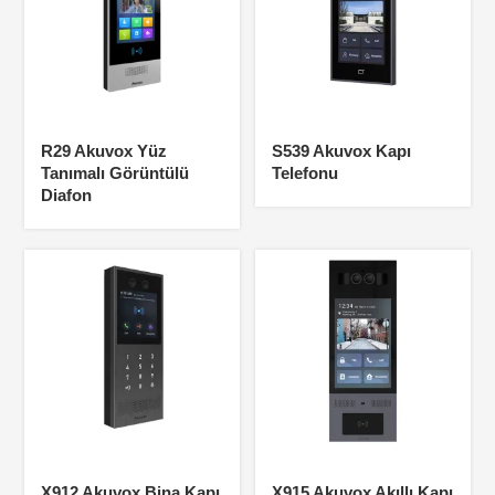
R29 Akuvox Yüz
S539 Akuvox Kapı
Tanımalı Görüntülü
Telefonu
Diafon
X912 Akuvox Bina Kapı
X915 Akuvox Akıllı Kapı