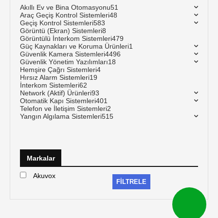
Akıllı Ev ve Bina Otomasyonu
51
Araç Geçiş Kontrol Sistemleri
48
Geçiş Kontrol Sistemleri
583
Görüntü (Ekran) Sistemleri
8
Görüntülü İnterkom Sistemleri
479
Güç Kaynakları ve Koruma Ürünleri
1
Güvenlik Kamera Sistemleri
4496
Güvenlik Yönetim Yazılımları
18
Hemşire Çağrı Sistemleri
4
Hırsız Alarm Sistemleri
19
İnterkom Sistemleri
62
Network (Aktif) Ürünleri
93
Otomatik Kapı Sistemleri
401
Telefon ve İletişim Sistemleri
2
Yangın Algılama Sistemleri
515
Markalar
Akuvox
FILTRELE