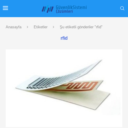
Anasayfa
Etiketler
Şu etiketli gönderiler "rfid"
rfid